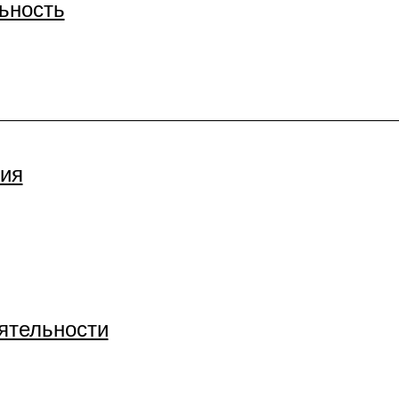
ьность
ия
ятельности