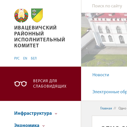
ИВАЦЕВИЧСКИЙ РАЙОННЫЙ ИСПОЛНИТЕЛЬ
ИВАЦЕВИЧСКИЙ
РАЙОННЫЙ
ИСПОЛНИТЕЛЬНЫЙ
КОМИТЕТ
РУС
EN
БЕЛ
Новости
ВЕРСИЯ ДЛЯ
СЛАБОВИДЯЩИХ
Электронные об
Главная
//
Одно
Инфраструктура
Экономика