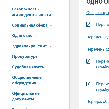
ОДНО О
Безопасность
Общая инфор
жизнедеятельности
Перече
Социальная сфера
Одно окно
Перечень а
Здравоохранение
Перечень ад
Прокуратура
Перече
службу
Судебная власть
Общественные
обсуждения
Перече
службу
Официальные
документы
Порядок об